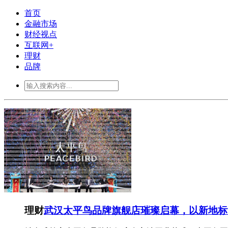
首页
金融市场
财经视点
互联网+
理财
品牌
理财
武汉太平鸟品牌旗舰店璀璨启幕，以新地标