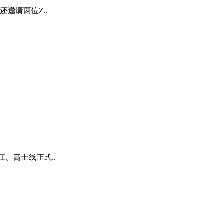
邀请两位Z..
江、高士线正式..