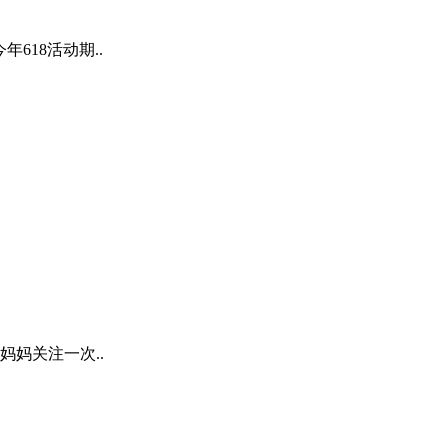
618活动期..
妈关注一次..