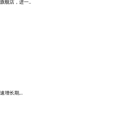
舰店，进一..
增长期,..