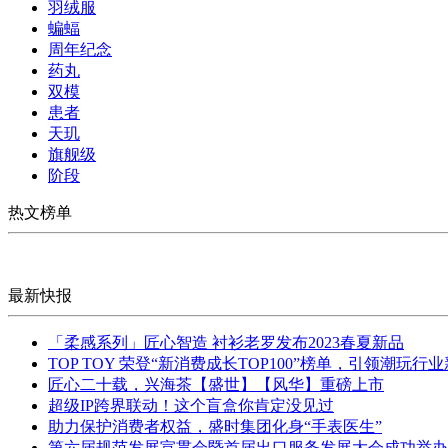
羽绒服
蝙蝠
周年纪念
药丸
双模
患者
天玑
旗舰级
阶段
热文榜单
最新快报
「柔感系列」匠心智造 衬衫老罗发布2023春夏新品
TOP TOY 荣登“新消费成长TOP100”榜单，引领潮玩行
匠心二十载，兴海茶【盛世】【风华】重磅上市
超级IP跨界联动！这个盲盒你肯定没见过
助力保护消费者权益，盛时集团化身“手表医生”
第六届规范发展宣贯会暨首届出口服务发展大会成功举办