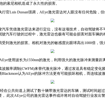
对他的索尼相机造成了永久性的损害。
席执行官Luis Dussan强调，AEye激光雷达对人眼没有任何危
驶汽车凭借激光雷达来进行定位，没有这项技术，自动驾驶将不
驾驶汽车行驶的过程中，激光雷达也极有可能会损害对面车辆的
受到激光的损害。相机对激光的敏感度比眼球高出1000倍，强
Eye使用波长为1550nm的激光，利用强大的激光脉冲来测量距
波频率调制(CWFM)来替代激光脉冲，通过发送具有稳定变化
ackmore认为AEye的脉冲方法更有可能损坏相机，而连续波
uise这样的公司已经在公共街道上测试了数十辆带激光雷达的车辆，测
， 此次AEye公司的激光雷达事件或许将对自动驾驶行业发出