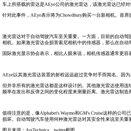
车上所搭载的雷达是AEye公司的激光雷达，该激光雷达已经
针对此事件，AEye表示将为Chowdhury购买一台新相机。首
激光雷达对于自动驾驶汽车至关重要。一方面，目前的自动驾
相机。如果激光雷达会损害索尼相机中的传感器，那么在自动
国际激光显示协会表示，相比人眼来说，相机传感器通常更容易
AEye以其激光雷达装置的射程远远超过竞争对手而闻名。因为A
但并非所有的激光雷达都是这样设计的。其他激光雷达使用连续
频率在发出和反弹之间的变化程度来测量距离。激光雷达制造商Bl
值得注意的是，像Alphabet's Waymo和GM's Cr
损坏。自动驾驶汽车使用何种激光雷达对其安全性来说至关重要
图片来源：ArsTechnica、twitter截图