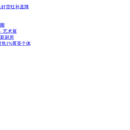
头好货狂补直降
圈
S」艺术展
新厨房
聚焦1%菁英个体