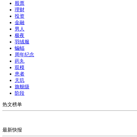
股票
理财
投资
金融
男人
极夜
羽绒服
蝙蝠
周年纪念
药丸
双模
患者
天玑
旗舰级
阶段
热文榜单
最新快报