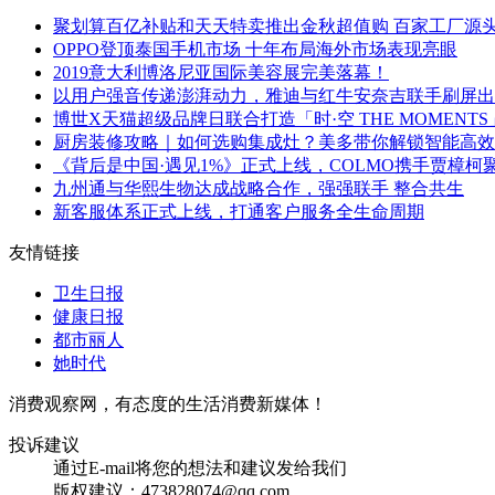
聚划算百亿补贴和天天特卖推出金秋超值购 百家工厂源
OPPO登顶泰国手机市场 十年布局海外市场表现亮眼
2019意大利博洛尼亚国际美容展完美落幕！
以用户强音传递澎湃动力，雅迪与红牛安奈吉联手刷屏出
博世X天猫超级品牌日联合打造「时·空 THE MOMENT
厨房装修攻略｜如何选购集成灶？美多带你解锁智能高效
《背后是中国·遇见1%》正式上线，COLMO携手贾樟柯
九州通与华熙生物达成战略合作，强强联手 整合共生
新客服体系正式上线，打通客户服务全生命周期
友情链接
卫生日报
健康日报
都市丽人
她时代
消费观察网，有态度的生活消费新媒体！
投诉建议
通过E-mail将您的想法和建议发给我们
版权建议：473828074@qq.com