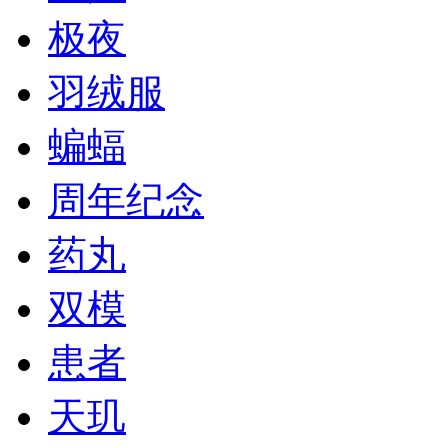
极夜
羽绒服
蝙蝠
周年纪念
药丸
双模
患者
天玑