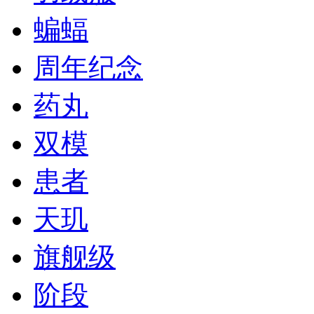
蝙蝠
周年纪念
药丸
双模
患者
天玑
旗舰级
阶段