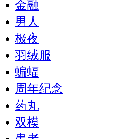
金融
男人
极夜
羽绒服
蝙蝠
周年纪念
药丸
双模
患者