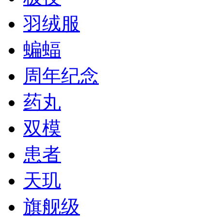
羽绒服
蝙蝠
周年纪念
药丸
双模
患者
天玑
旗舰级