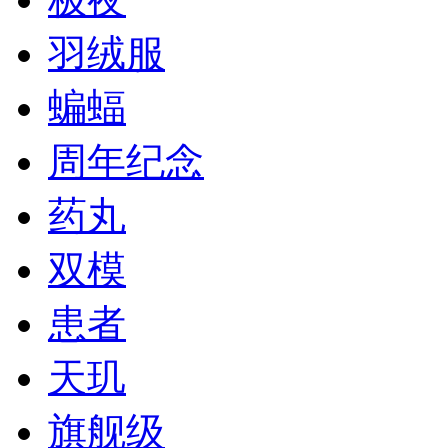
羽绒服
蝙蝠
周年纪念
药丸
双模
患者
天玑
旗舰级