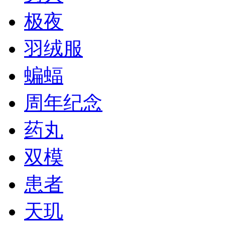
极夜
羽绒服
蝙蝠
周年纪念
药丸
双模
患者
天玑