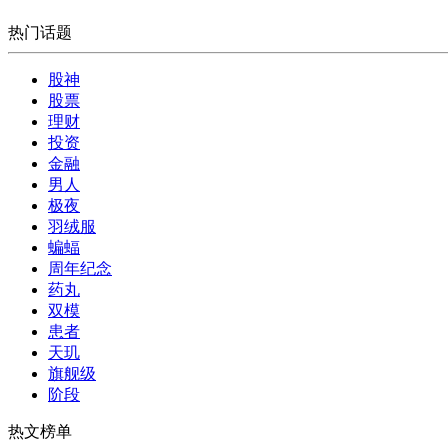
热门话题
股神
股票
理财
投资
金融
男人
极夜
羽绒服
蝙蝠
周年纪念
药丸
双模
患者
天玑
旗舰级
阶段
热文榜单