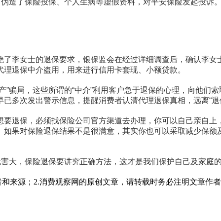
，伪造了保险投保、个人生病等虚假资料，对平安保险发起投诉
绝了李女士的退保要求，银保监会在经过详细调查后，确认李女
代理退保中介盗用，用来进行信用卡套现、小额贷款。
产”骗局，这些所谓的“中介”利用客户急于退保的心理，向他们
已多次发出警示信息，提醒消费者认清代理退保真相，远离“退
想要退保，必须找保险公司官方渠道去办理，你可以自己亲自上
。如果对保险退保结果不是很满意，其实你也可以采取减少保额
危害大，保险退保要讲究正确方法，这才是我们保护自己及家庭
者和来源；2.消费观察网的原创文章，请转载时务必注明文章作