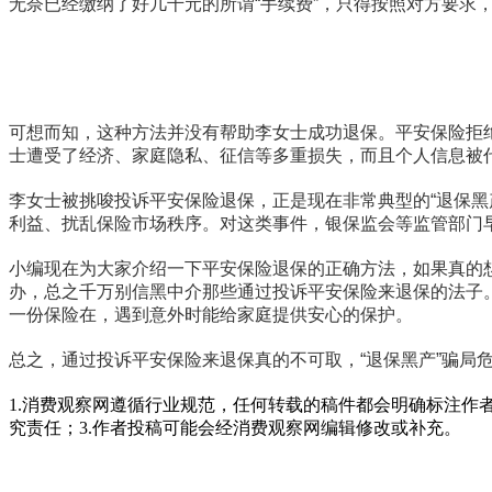
无奈已经缴纳了好几千元的所谓“手续费”，只得按照对方要求
可想而知，这种方法并没有帮助李女士成功退保。平安保险拒
士遭受了经济、家庭隐私、征信等多重损失，而且个人信息被
李女士被挑唆投诉平安保险退保，正是现在非常典型的“退保黑
利益、扰乱保险市场秩序。对这类事件，银保监会等监管部门早
小编现在为大家介绍一下平安保险退保的正确方法，如果真的
办，总之千万别信黑中介那些通过投诉平安保险来退保的法子
一份保险在，遇到意外时能给家庭提供安心的保护。
总之，通过投诉平安保险来退保真的不可取，“退保黑产”骗局
1.消费观察网遵循行业规范，任何转载的稿件都会明确标注作
究责任；3.作者投稿可能会经消费观察网编辑修改或补充。