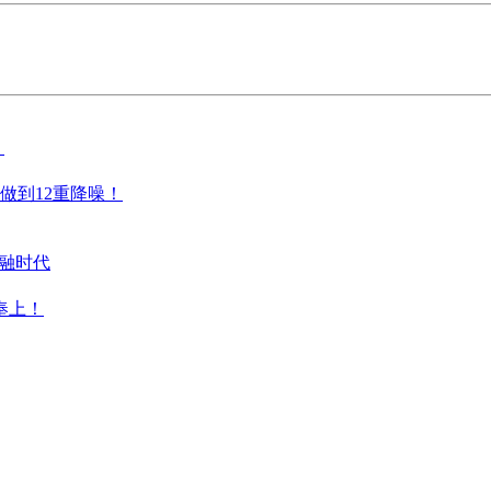
！
做到12重降噪！
互融时代
奉上！