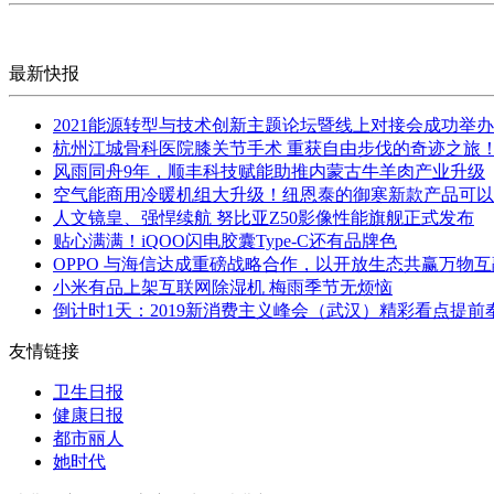
最新快报
2021能源转型与技术创新主题论坛暨线上对接会成功举办
杭州江城骨科医院膝关节手术 重获自由步伐的奇迹之旅
风雨同舟9年，顺丰科技赋能助推内蒙古牛羊肉产业升级
空气能商用冷暖机组大升级！纽恩泰的御寒新款产品可以
人文镜皇、强悍续航 努比亚Z50影像性能旗舰正式发布
贴心满满！iQOO闪电胶囊Type-C还有品牌色
OPPO 与海信达成重磅战略合作，以开放生态共赢万物
小米有品上架互联网除湿机 梅雨季节无烦恼
倒计时1天：2019新消费主义峰会（武汉）精彩看点提前
友情链接
卫生日报
健康日报
都市丽人
她时代