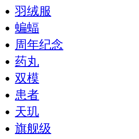
羽绒服
蝙蝠
周年纪念
药丸
双模
患者
天玑
旗舰级