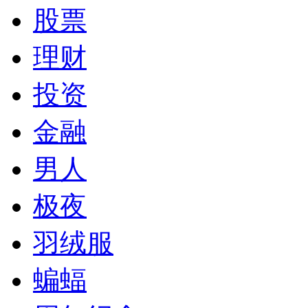
股票
理财
投资
金融
男人
极夜
羽绒服
蝙蝠