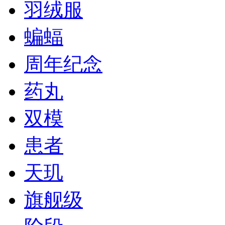
羽绒服
蝙蝠
周年纪念
药丸
双模
患者
天玑
旗舰级