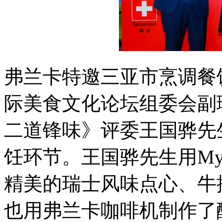
弗兰卡特邀三亚市烹调餐
际美食文化论坛组委会副
二道锋味》评委王国骅先生亲
饪环节。王国骅先生用My
精美的瑞士风味点心、牛
也用弗兰卡咖啡机制作了