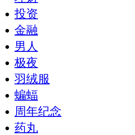
投资
金融
男人
极夜
羽绒服
蝙蝠
周年纪念
药丸