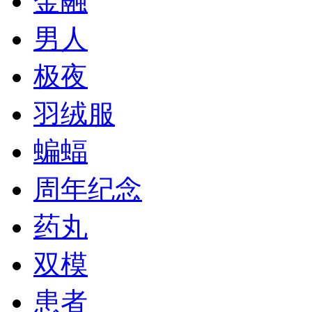
金融
男人
极夜
羽绒服
蝙蝠
周年纪念
药丸
双模
患者