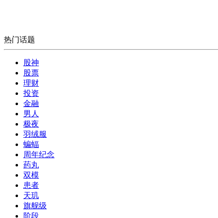
热门话题
股神
股票
理财
投资
金融
男人
极夜
羽绒服
蝙蝠
周年纪念
药丸
双模
患者
天玑
旗舰级
阶段