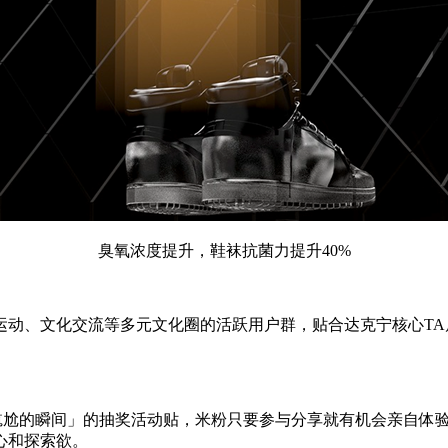
臭氧浓度提升，鞋袜抗菌力提升40%
运动、文化交流等多元文化圈的活跃用户群，贴合达克宁核心T
点尴尬的瞬间」的抽奖活动贴，米粉只要参与分享就有机会亲自体
心和探索欲。