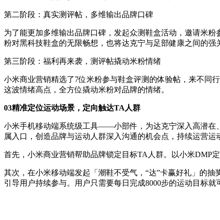
第二阶段：真实测评帖，多维输出品牌口碑
为了能更加多维输出品牌口碑，发起众测鞋盒活动，邀请米粉
粉对黑科技鞋盒的无限畅想，也将达克宁与足部健康之间的强
第三阶段：福利再来袭，测评帖撬动米粉情绪
小米商业营销精选了7位米粉参与鞋盒评测的体验帖，来不同行
这波情绪高点，全方位撬动米粉对品牌的情绪。
03精准定位运动场景，定向触达TA人群
小米手机移动端系统级工具——小部件，为达克宁深入高潜在
属入口，创造品牌与运动人群深入沟通的机会点，持续运营运
首先，小米商业营销帮助品牌锁定目标TA人群。以小米DMP
其次，在小米移动端发起「潮鞋不受气，“达”卡赢好礼」的
引导用户持续参与。用户只需要每日完成8000步的运动目标就