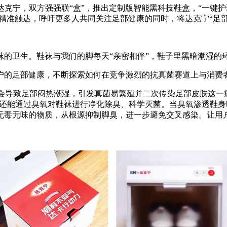
”达克宁，双方强强联“盒”，推出定制版智能黑科技鞋盒，“一
精准触达，呼吁更多人共同关注足部健康的同时，将达克宁“足
袜的卫生。鞋袜与我们的脚每天“亲密相伴”，鞋子里黑暗潮湿的
户的足部健康，不断探索如何在竞争激烈的抗真菌赛道上与消费
位会导致足部闷热潮湿，引发真菌易繁殖并二次传染足部皮肤这一
盒还能通过臭氧对鞋袜进行净化除臭、科学灭菌。当臭氧渗透鞋
无毒无味的物质，从根源抑制脚臭，进一步避免交叉感染。让用