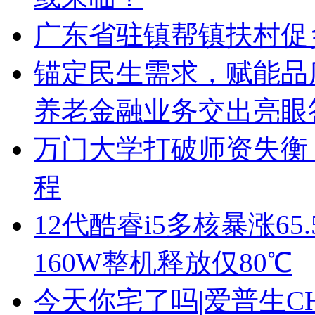
广东省驻镇帮镇扶村促
锚定民生需求，赋能品
养老金融业务交出亮眼
万门大学打破师资失衡
程
12代酷睿i5多核暴涨6
160W整机释放仅80℃
今天你宅了吗|爱普生CH