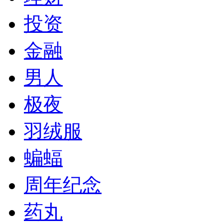
投资
金融
男人
极夜
羽绒服
蝙蝠
周年纪念
药丸