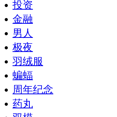
投资
金融
男人
极夜
羽绒服
蝙蝠
周年纪念
药丸