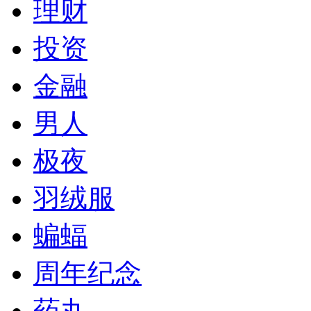
理财
投资
金融
男人
极夜
羽绒服
蝙蝠
周年纪念
药丸