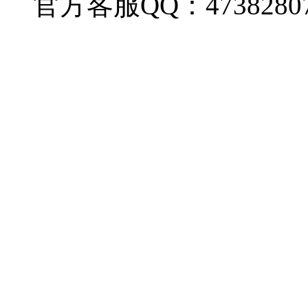
官方客服QQ：4738280