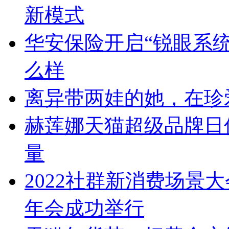
新模式
华安保险开启“锐眼系
么样
离异带两娃的她，在珍
赫莲娜天猫超级品牌日
量
2022社群新消费场景
年会成功举行