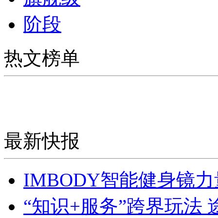
阶段
热文榜单
最新快报
IMBODY智能健身镜
“知识+服务”跨界玩法