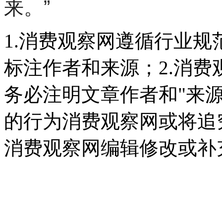
来。”
1.消费观察网遵循行业
标注作者和来源；2.消
务必注明文章作者和"来
的行为消费观察网或将追
消费观察网编辑修改或补