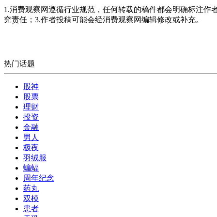
1.消费观察网遵循行业规范，任何转载的稿件都会明确标注作
究责任；3.作者投稿可能会经消费观察网编辑修改或补充。
热门话题
股神
股票
理财
投资
金融
男人
极夜
羽绒服
蝙蝠
周年纪念
药丸
双模
患者