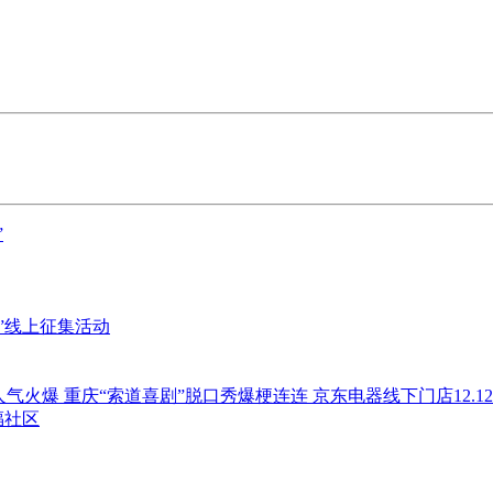
”
”线上征集活动
人气火爆 重庆“索道喜剧”脱口秀爆梗连连 京东电器线下门店12.1
福社区