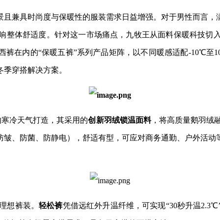
景且兼具时尚度与保暖性的服装需求日益增强。对于男性而言，
响整体舒适度。针对这一市场痛点，九牧王从面料保暖科技切
裤在内的“保暖五裤”系列产品矩阵，以不同暖感适配-10℃至
冬季穿搭解决方案。
℃的寒冷天气打造，其采用的
创新羽绒锁温面料
，将高质量鹅羽绒融
防皱、防菌、防静电），舒适有型，可应对商务通勤、户外活动
的理想裤装。
轻松裤
凭借远红外升温纤维，可实现“30秒升温2.