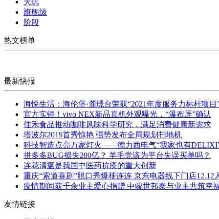
天玑
旗舰级
阶段
热文榜单
最新快报
海悦生活：海伦堡·麓璟台荣获“2021年度服务力标杆项目
官方实锤！vivo NEX新品真机外观曝光，“瀑布屏”确认
佳禾食品推动咖啡风味科学研究，满足消费健康新需求
塔波尔2019首秀惊艳 强势发布全局规划扫地机
科技智造点亮万家灯火——德力西电气“我家也有DELIXI
拼多多BUG损失200亿？ 羊毛党该为平台失误买单吗？
连花清瘟是我国中医药抗疫的重大创新
重庆“索道喜剧”脱口秀爆梗连连 京东电器线下门店12.12
疫情期间获千余业主爱心捐赠 中骏世邦泰与业主共筑幸
友情链接