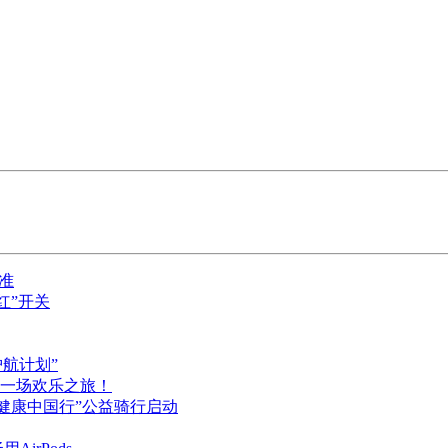
准
红”开关
护航计划”
一场欢乐之旅！
啡健康中国行”公益骑行启动