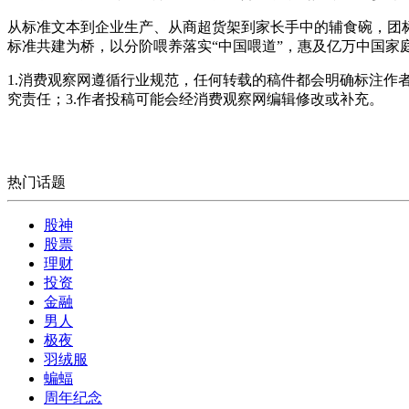
从标准文本到企业生产、从商超货架到家长手中的辅食碗，团
标准共建为桥，以分阶喂养落实“中国喂道”，惠及亿万中国家
1.消费观察网遵循行业规范，任何转载的稿件都会明确标注作
究责任；3.作者投稿可能会经消费观察网编辑修改或补充。
热门话题
股神
股票
理财
投资
金融
男人
极夜
羽绒服
蝙蝠
周年纪念