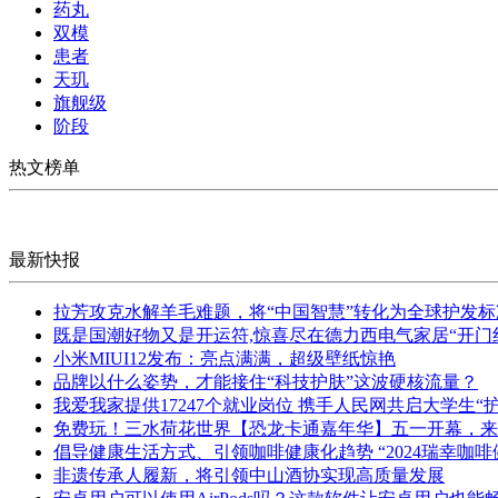
药丸
双模
患者
天玑
旗舰级
阶段
热文榜单
最新快报
拉芳攻克水解羊毛难题，将“中国智慧”转化为全球护发标
既是国潮好物又是开运符,惊喜尽在德力西电气家居“开门
小米MIUI12发布：亮点满满，超级壁纸惊艳
品牌以什么姿势，才能接住“科技护肤”这波硬核流量？
我爱我家提供17247个就业岗位 携手人民网共启大学生“
免费玩！三水荷花世界【恐龙卡通嘉年华】五一开幕，来
倡导健康生活方式、引领咖啡健康化趋势 “2024瑞幸咖
非遗传承人履新，将引领中山酒协实现高质量发展