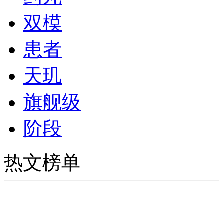
双模
患者
天玑
旗舰级
阶段
热文榜单