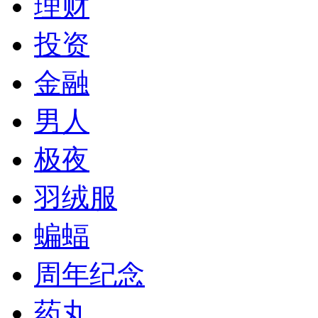
理财
投资
金融
男人
极夜
羽绒服
蝙蝠
周年纪念
药丸