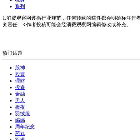
系列
1.消费观察网遵循行业规范，任何转载的稿件都会明确标注作
究责任；3.作者投稿可能会经消费观察网编辑修改或补充。
热门话题
股神
股票
理财
投资
金融
男人
极夜
羽绒服
蝙蝠
周年纪念
药丸
双模