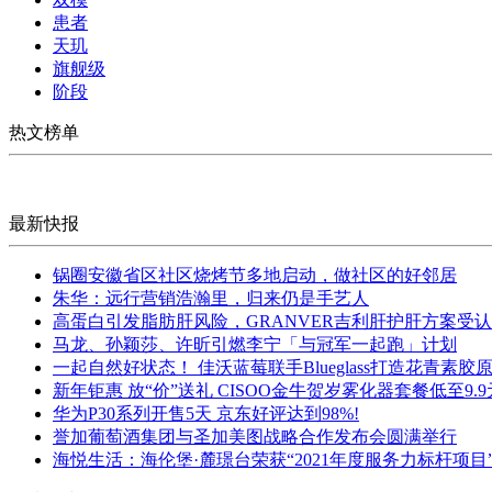
患者
天玑
旗舰级
阶段
热文榜单
最新快报
锅圈安徽省区社区烧烤节多地启动，做社区的好邻居
朱华：远行营销浩瀚里，归来仍是手艺人
高蛋白引发脂肪肝风险，GRANVER吉利肝护肝方案受
马龙、孙颖莎、许昕引燃李宁「与冠军一起跑」计划
一起自然好状态！ 佳沃蓝莓联手Blueglass打造花青素胶
新年钜惠 放“价”送礼 CISOO金牛贺岁雾化器套餐低至9.
华为P30系列开售5天 京东好评达到98%!
誉加葡萄酒集团与圣加美图战略合作发布会圆满举行
海悦生活：海伦堡·麓璟台荣获“2021年度服务力标杆项目