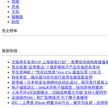
双模
患者
天玑
旗舰级
阶段
热文榜单
最新快报
天猫养车发布618“上海搭电计划”：免费提供搭电救援服
普京签署“反苹果法”？俄罗斯电子产品市场恐有变动
学生党神机！“性价比怪兽”vivo Z5x 最低仅需 1298 元
科技养生，嗨乐屋与你共造打造养生家居新姿势
新突破！日本研发全身模特自动生成AI，能完美代替真
电子烟就选它：bink冰壳电子烟面世，给你所有想要的
小米手环4渲染图曝光：功能或将重大升级 支持小爱同学
这波操作666：和广告牌拔河 为了椰子真够拼
IDC：上季度 iPhone 销量3640万台，被华为反超，全球