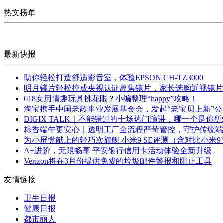
热文榜单
最新快报
助你轻松打造舒适影音室，体验EPSON CH-TZ3000
明月镜片轻松控成央视认证离焦镜片，家长选购近视镜片
618女用情趣玩具挑花眼？小编整理“happy”攻略！
淘宝携手中国老龄事业发展基金会，发起“老宝贝上新”公
DIGIX TALK｜不能错过的十场热门演讲，哪一个是你
粽香端午更安心｜透明工厂全流程严苛管控，守护传统端
为小屏党献上的轻巧次旗舰 小米9 SE评测（含对比小米9
A+进阶，无限畅享 平安银行信用卡活动体验全新升级
Verizon将在3月份提供免费的垃圾邮件警报和阻止工具
友情链接
卫生日报
健康日报
都市丽人