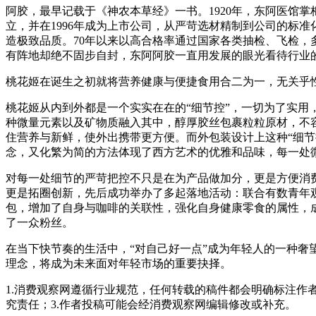
阿胶，最早记载于《神农本草经》一书。1920年，东阿医馆
立，并在1996年成为上市公司，从严苛选材精制到公司的标
造极致品质。70年以来以高合格率通过国家各类抽检、飞检，多
有阵地却绝不固步自封，东阿阿胶一直用发展的眼光看待行业的
桃花姬在诞生之初就将营养健康与便捷食用合二为一，无关乎
桃花姬从内到外都是一个实实在在的“细节控”，一切为了实用
种微量元素以及矿物质融入其中，醇厚胶丝包裹粒粒原材，不容
住营养与新鲜，使外出携带更方便。而外包装设计上这种“细
念，又化繁为简的方法体现了西方艺术的优雅和品味，每一处
对每一处细节的严苛把控不只是在为产品做加分，更是方便消
更是拓圈创新，先后成功举办了多起落地活动：联合有数青年观
包，增加了自身与咖啡的关联性，强化自身健康零食的属性，
了一众粉丝。
在当下快节奏的生活中，“对自己好一点”成为年轻人的一种奢
理念，将成为未来面对年轻市场的重要抉择。
1.消费观察网遵循行业规范，任何转载的稿件都会明确标注作
究责任；3.作者投稿可能会经消费观察网编辑修改或补充。