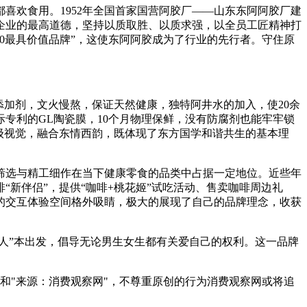
喜欢食用。1952年全国首家国营阿胶厂——山东东阿阿胶厂建
是企业的最高道德，坚持以质取胜、以质求强，以全员工匠精神打
00最具价值品牌”，这使东阿阿胶成为了行业的先行者。守住原
添加剂，文火慢熬，保证天然健康，独特阿井水的加入，使20余
专利的GL陶瓷膜，10个月物理保鲜，没有防腐剂也能牢牢锁
级视觉，融合东情西韵，既体现了东方国学和谐共生的基本理
筛选与精工细作在当下健康零食的品类中占据一定地位。近些年
新伴侣”，提供“咖啡+桃花姬”试吃活动、售卖咖啡周边礼
的交互体验空间格外吸睛，极大的展现了自己的品牌理念，收获
人”本出发，倡导无论男生女生都有关爱自己的权利。这一品牌
者和"来源：消费观察网"，不尊重原创的行为消费观察网或将追