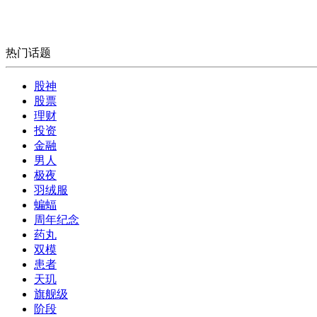
热门话题
股神
股票
理财
投资
金融
男人
极夜
羽绒服
蝙蝠
周年纪念
药丸
双模
患者
天玑
旗舰级
阶段