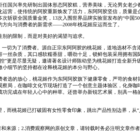
掌柜任国兴率先研制出固体形态阿胶糕，营养美味，无论男女老少都
准化运营，使传统的阿胶重新焕发了活力，东阿阿胶坚信，质量
次斩获全国质量金奖，13次入围世界品牌实验室发布的“中国5
方向与消费者的新需求——2008年桃花姬应运而生了。
性别的限制，而是对美好的渴望与追求。
，一切为了消费者。源自正宗东阿阿胶的桃花姬，道地选材不含
一丝杂质，其口感软糯香甜，嚼劲十足，锁鲜包装采用拥有国际
节控”更是尽显无疑，邀请著名设计师陈幼坚为桃花姬打造全新升
微小细节的坚持都在诠释桃花姬的本分与野心。
费者选的放心，桃花姬作为东阿阿胶旗下健康零食，严苛的食材
察局，在咖啡文化节现场打造了一个创意主题体验区，化身咖啡“
成功完成在年轻人心中的种草。还曾举办新锐艺术展，别具一格
望，而桃花姬已打破固有女性零食印象，跳出产品性别边界，从“
者和来源；2.消费观察网的原创文章，请转载时务必注明文章作