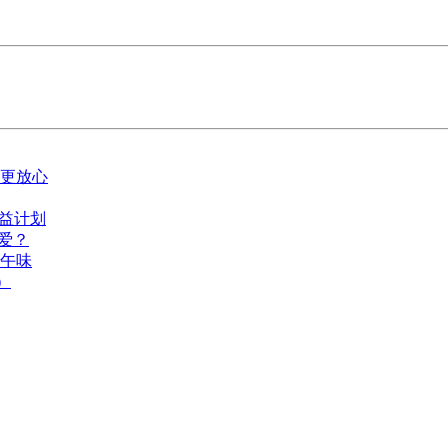
更放心
益计划
所爱？
午味
）