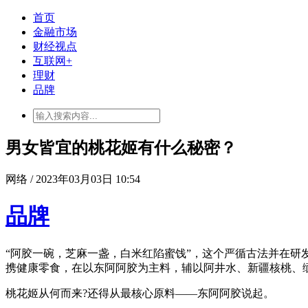
首页
金融市场
财经视点
互联网+
理财
品牌
男女皆宜的桃花姬有什么秘密？
网络 / 2023年03月03日 10:54
品牌
“阿胶一碗，芝麻一盏，白米红陷蜜饯”，这个严循古法并在
携健康零食，在以东阿阿胶为主料，辅以阿井水、新疆核桃、
桃花姬从何而来?还得从最核心原料——东阿阿胶说起。