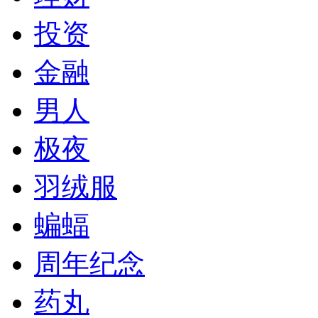
投资
金融
男人
极夜
羽绒服
蝙蝠
周年纪念
药丸