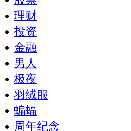
理财
投资
金融
男人
极夜
羽绒服
蝙蝠
周年纪念