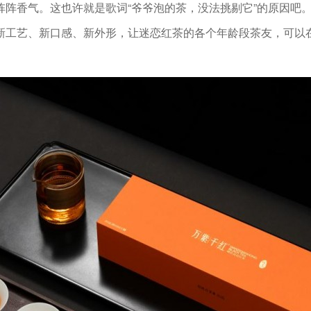
阵阵香气。这也许就是歌词“爷爷泡的茶，没法挑剔它”的原因吧
新工艺、新口感、新外形，让迷恋红茶的各个年龄段茶友，可以