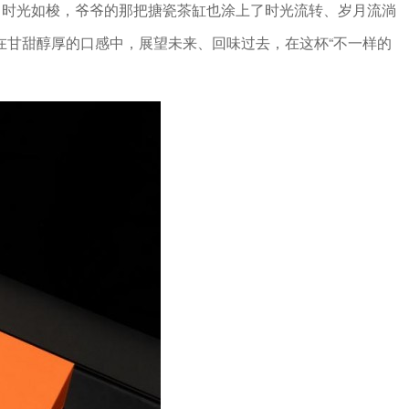
。时光如梭，爷爷的那把搪瓷茶缸也涂上了时光流转、岁月流淌
在甘甜醇厚的口感中，展望未来、回味过去，在这杯“不一样的